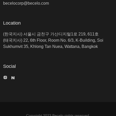
becelocorp@becelo.com
Location
(한국지사) 서울시 금천구 가산디지털1로 219, 611호
(태국지사) 22, 6th Floor, Room No. 6/3, K-Building, Soi
Sukhumvit 35, Khlong Tan Nuea, Wattana, Bangkok
Social
Copyright 2023 Becelo rights reserved.