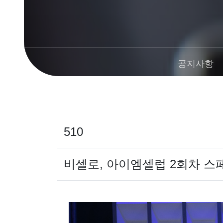
공지사항
510
비셀로, 아이엠셀럽 2회차 스