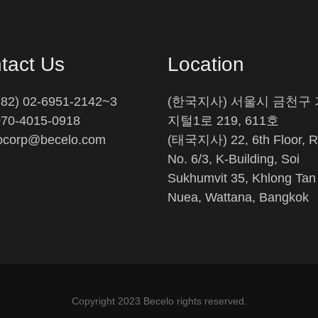
tact Us
Location
(+82) 02-6951-2142~3
(한국지사) 서울시 금천구
070-4015-0918
지털1로 219, 611호
ocorp@becelo.com
(태국지사) 22, 6th Floor, 
No. 6/3, K-Building, Soi
Sukhumvit 35, Khlong Tan
Nuea, Wattana, Bangkok
Copyright 2023 Becelo rights reserved.