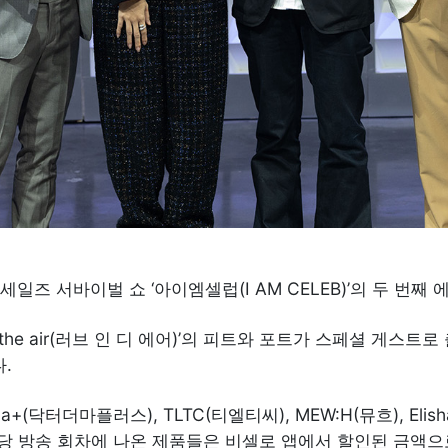
 세일즈 서바이벌 쇼 ‘아이엠셀럽(I AM CELEB)’의 두 번째
n the air(러브 인 디 에어)’의 피트와 포트가 스페셜 게
.
닥터더마플러스), TLTC(티엘티씨), MEW:H(뮤흐), Elishac
 해당 방송 회차에 나온 제품들은 비셀로 앱에서 할인된 금액으