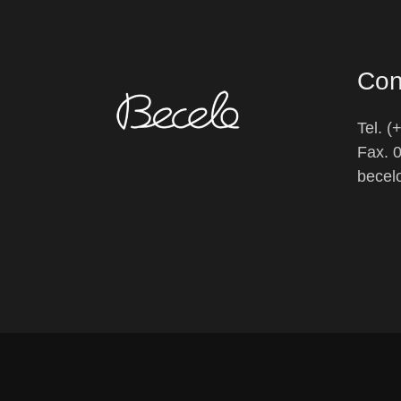
Con
Tel. 
Fax. 
becel